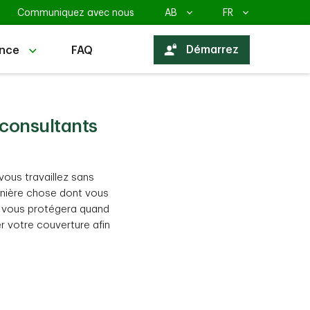
Communiquez avec nous
selectionner la province
AB
selectionner la la
FR
secure
Démarrez
ance
FAQ
 consultants
vous travaillez sans
ernière chose dont vous
s vous protégera quand
r votre couverture afin