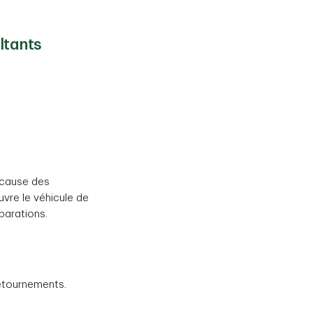
ltants
i cause des
vre le véhicule de
parations.
détournements.