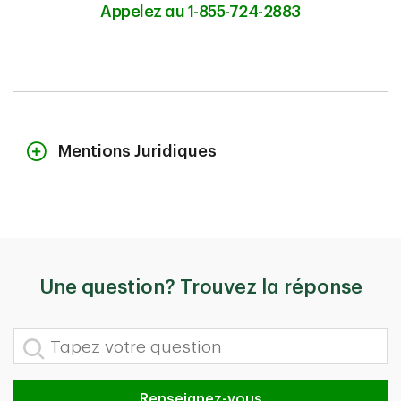
Appelez au 1-855-724-2883
Mentions Juridiques
Le contenu de cette page n’est fourni qu’à titre indicatif et ne constitue
pas des conseils juridiques. Les couvertures décrites aux présentes
peuvent être assujetties à des critères d’admissibilité, à des limites et à
des exclusions supplémentaires. Advenant la présentation d’une
réclamation, l’indemnisation potentielle dépend aussi de l’admissibilité
de la réclamation et du type de couverture souscrite.
Une question? Trouvez la réponse
En cas de contradiction entre le contenu de cette page et le libellé de
votre police, le contenu de votre police aura préséance. Pour de plus
amples renseignements, adressez-vous à un conseiller ou consultez le
Tapez votre question
libellé de votre police.
TD Assurance désigne collectivement les compagnies d’assurance
suivantes :
Renseignez-vous