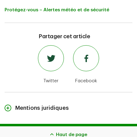
Protégez-vous – Alertes météo et de sécurité
Partager cet article
Twitter
Facebook
Mentions juridiques
Le contenu de cette page n’est fourni qu’à titre indicatif et ne
constitue pas des conseils juridiques. Les couvertures décrites
aux présentes peuvent être assujetties à des critères
d’admissibilité, à des limites et à des exclusions
Haut de page