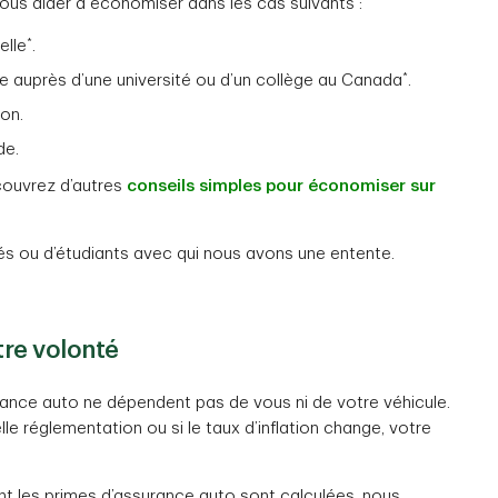
vous aider à économiser dans les cas suivants :
*
elle
.
*
 auprès d’une université ou d’un collège au Canada
.
on.
de.
couvrez d’autres
conseils simples pour économiser sur
és ou d’étudiants avec qui nous avons une entente.
tre volonté
urance auto ne dépendent pas de vous ni de votre véhicule.
e réglementation ou si le taux d’inflation change, votre
 les primes d’assurance auto sont calculées, nous