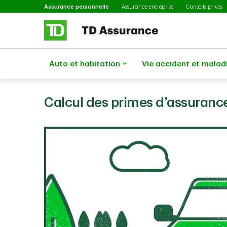
Sélectionné
Passer au contenu principal
Assurance personnelle
Assurance entreprise
Conseils privés
Auto et habitation
Vie accident et malad
Calcul des primes d’assuranc