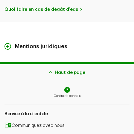
Quoi faire en cas de dégât d’eau
Mentions juridiques
Le contenu de cette page n’est fourni qu’à titre indicatif
et ne constitue pas des conseils juridiques. Les
couvertures décrites aux présentes peuvent être
Haut de page
assujetties à d’autres critères d’admissibilité, à des
restrictions et à des exclusions. Advenant la
présentation d’une réclamation, l’indemnisation
Centre de conseils
potentielle dépend aussi de l’admissibilité de la
réclamation et du type de couverture souscrite.
Service à la clientèle
En cas de contradiction entre le contenu de cette
page et le libellé de votre police, le contenu de votre
Communiquez avec nous
police aura préséance.