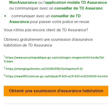
MonAssurance
ou l’
application mobile TD Assurance
ou communiquer avec un
conseiller de TD Assuranc
communiquer avec un
conseiller de TD
Assurance
pour passer votre police en revue
Vous n’êtes pas encore client de TD Assurance?
Obtenez gratuitement une soumission d’assurance
habitation de TD Assurance
1
https://www.securitepublique.gc.ca/cnt/mrgnc-mngmnt/ntrl-hzrds/fld-
fr.aspx
2
https://changingclimate.ca/CCCR2019/fr/chapitre/4-0/
3
https://www150.statcan.gc.ca/n1/pub/11-621-m/11-621-m2024003-fra.htm
Obtenir une soumission d’assurance habitation