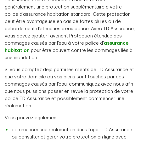
termes d’une police d’assurance condo ou
termes d’une police d’assurance habitation?
généralement une protection supplémentaire à votre
locataire?
police d’assurance habitation standard. Cette protection
Incluse automatiquement dans le cadre de votre prime,
peut être avantageuse en cas de fortes pluies ou de
Facultative, sous réserve de l’admissibilité
sous réserve de l’admissibilité
débordement d’étendues d’eau douce. Avec TD Assurance,
vous devez ajouter l’avenant Protection étendue des
dommages causés par l’eau à votre police d’
assurance
S’agit-il d’une protection supplémentaire aux
habitation
pour être couvert contre les dommages liés à
une inondation.
termes d’une police d’assurance condo ou
locataire?
Si vous comptez déjà parmi les clients de TD Assurance et
que votre domicile ou vos biens sont touchés par des
Incluse dans la police d’assurance habitation
dommages causés par l’eau, communiquez avec nous afin
que nous puissions passer en revue la protection de votre
police TD Assurance et possiblement commencer une
réclamation.
Vous pouvez également :
commencer une réclamation dans l’appli TD Assurance
ou consulter et gérer votre protection en ligne avec