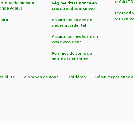
crédit TD
iétaire de maison
Régime d'assurance en
ande valeur
cas de maladie grave
Protectio
entrepris
aire
Assurance en cas de
décès accidentel
Assurance invalidité en
cas d'accident
Régimes de soins de
santé et dentaires
sibilité
À propos de nous
Carrières
Gérer l'expérience e