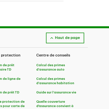
Haut de page
ilisation aux conducteurs basés
 protection
Centre de conseils
n de prêt
Calcul des primes
ière discrétion.
aire TD
d’assurance auto
n de ligne de
Calcul des primes
d’assurance habitation
n de prêt TD
Guide sur l’assurance vie
e protection de
Quelle couverture
s pour carte de
d'assurance convient à