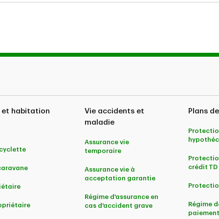
 des économies sur les primes d’assurance en fonction de l’ut
 et habitation
Vie accidents et
Plans de
maladie
Protectio
upprimer ou de modifier le programme et/ou le rabais à notre ent
hypothéc
Assurance vie
yclette
temporaire
Protectio
crédit TD
caravane
Assurance vie à
acceptation garantie
Protectio
iétaire
Régime d'assurance en
Régime d
priétaire
cas d'accident grave
paiement