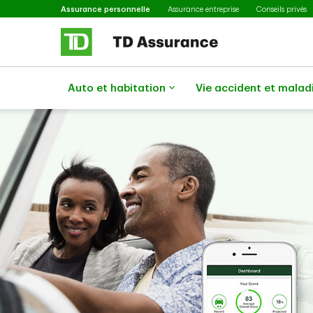
Sélectionné
Passer au contenu principal
Assurance personnelle
Assurance entreprise
Conseils privés
Auto et habitation
Vie accident et malad